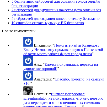
5 бесплатных нейросетей для создания голоса онлайн
без регистрации
7 нейросетей для улучшения качества фото онлайн без
регистрации
5 нейросетей для создания видео по тексту бесплатно
10 способов скачать музыку с ВК бесплатно
Новые комментарии
Владимир
: “
Помогите найти Кузнецову
Елену Николаевну проживающую в Пензенской
области место работы фцссх города пенза
”
Alex
: “
Елочка понравилась: перевод на
удивление хороший!
”
Анастасия
: “
Спасибо, помогло! на самсунг
S10.
”
Сектант
: “
Вначале попробовал
screentranslator, не понравилось, что не с первого
раза переводит и много непонятных символов
вокруг самого перевода. Ёлочка -…
”