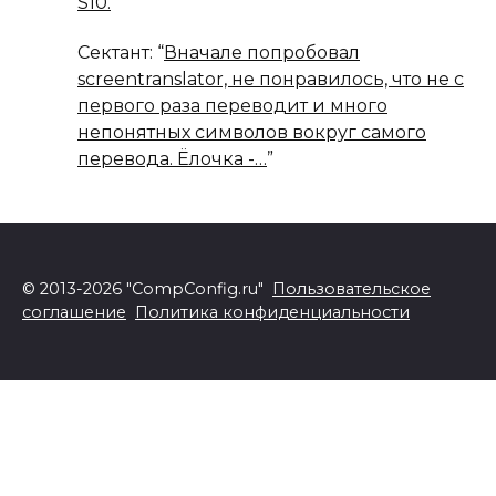
S10.
”
Сектант
: “
Вначале попробовал
screentranslator, не понравилось, что не с
первого раза переводит и много
непонятных символов вокруг самого
перевода. Ёлочка -…
”
© 2013-2026 "CompConfig.ru"
Пользовательское
соглашение
Политика конфиденциальности