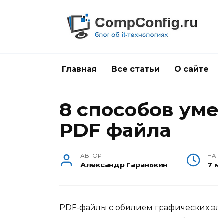
Перейти
к
содержанию
Главная
Все статьи
О сайте
8 способов ум
PDF файла
АВТОР
НА
Александр Гаранькин
7 
PDF-файлы с обилием графических эл