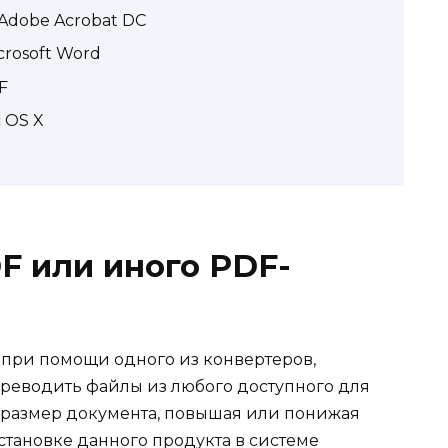
Adobe Acrobat DC
rosoft Word
F
 OS X
F или иного PDF-
при помощи одного из конвертеров,
ереводить файлы из любого доступного для
ь размер документа, повышая или понижая
установке данного продукта в системе