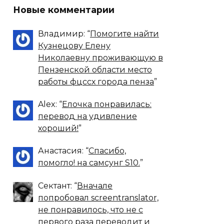
Новые комментарии
Владимир
: “
Помогите найти
Кузнецову Елену
Николаевну проживающую в
Пензенской области место
работы фцссх города пенза
”
Alex
: “
Елочка понравилась:
перевод на удивление
хороший!
”
Анастасия
: “
Спасибо,
помогло! на самсунг S10.
”
Сектант
: “
Вначале
попробовал screentranslator,
не понравилось, что не с
первого раза переводит и