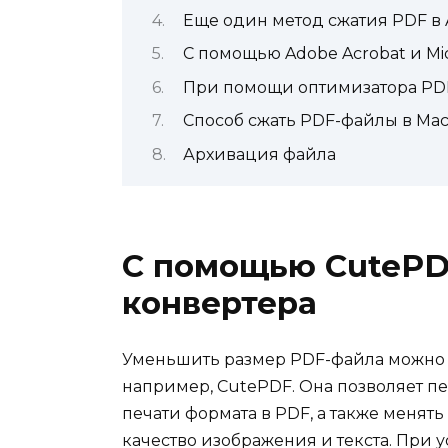
Еще один метод сжатия PDF в 
С помощью Adobe Acrobat и Mic
При помощи оптимизатора PD
Способ сжать PDF-файлы в Mac
Архивация файла
С помощью CutePD
конвертера
Уменьшить размер PDF-файла можно 
например, CutePDF. Она позволяет п
печати формата в PDF, а также менят
качество изображения и текста. При 