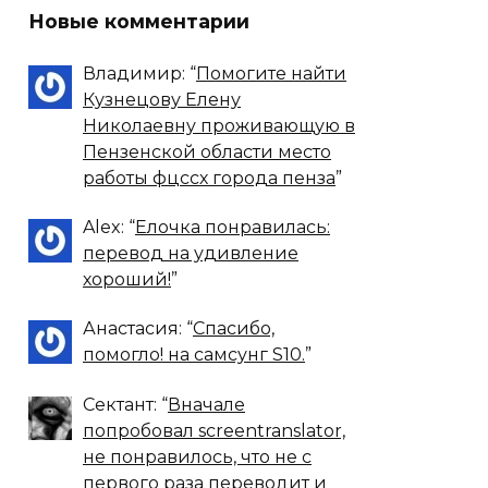
Новые комментарии
Владимир
: “
Помогите найти
Кузнецову Елену
Николаевну проживающую в
Пензенской области место
работы фцссх города пенза
”
Alex
: “
Елочка понравилась:
перевод на удивление
хороший!
”
Анастасия
: “
Спасибо,
помогло! на самсунг S10.
”
Сектант
: “
Вначале
попробовал screentranslator,
не понравилось, что не с
первого раза переводит и