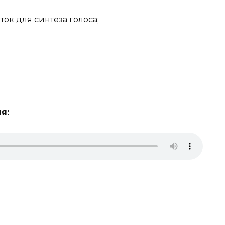
ок для синтеза голоса;
я: