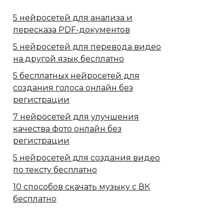
5 нейросетей для анализа и
пересказа PDF-документов
5 нейросетей для перевода видео
на другой язык бесплатно
5 бесплатных нейросетей для
создания голоса онлайн без
регистрации
7 нейросетей для улучшения
качества фото онлайн без
регистрации
5 нейросетей для создания видео
по тексту бесплатно
10 способов скачать музыку с ВК
бесплатно