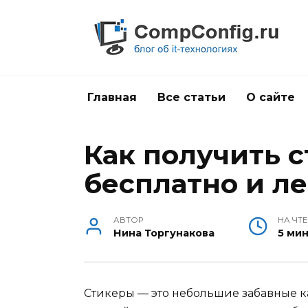
Перейти
к
содержанию
Главная
Все статьи
О сайте
Как получить 
бесплатно и л
АВТОР
НА ЧТ
Нина Торгунакова
5 ми
Стикеры — это небольшие забавные 