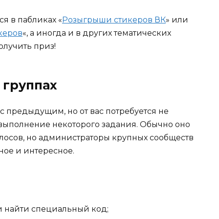
я в пабликах «
Розыгрыши стикеров ВК
» или
керов
«, а иногда и в других тематических
олучить приз!
 группах
 с предыдущим, но от вас потребуется не
 выполнение некоторого задания. Обычно оно
лосов, но администраторы крупных сообществ
ное и интересное.
и найти специальный код;