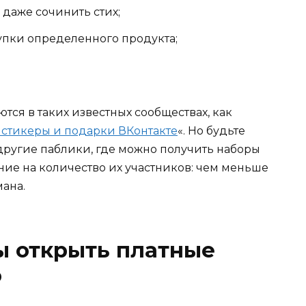
даже сочинить стих;
упки определенного продукта;
ся в таких известных сообществах, как
 стикеры и подарки ВКонтакте
«. Но будьте
другие паблики, где можно получить наборы
ние на количество их участников: чем меньше
ана.
ы открыть платные
о