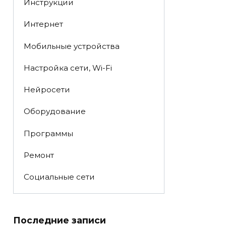
Инструкции
Интернет
Мобильные устройства
Настройка сети, Wi-Fi
Нейросети
Оборудование
Программы
Ремонт
Социальные сети
Последние записи