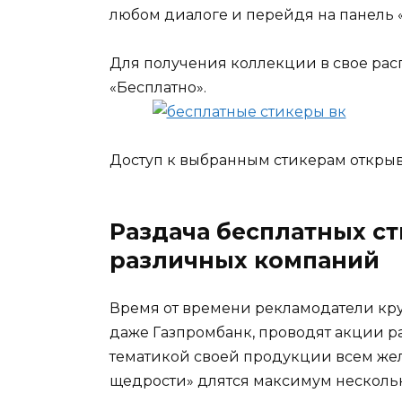
любом диалоге и перейдя на панель «
Для получения коллекции в свое рас
«Бесплатно».
Доступ к выбранным стикерам открыва
Раздача бесплатных ст
различных компаний
Время от времени рекламодатели крупн
даже Газпромбанк, проводят акции ра
тематикой своей продукции всем же
щедрости» длятся максимум несколько