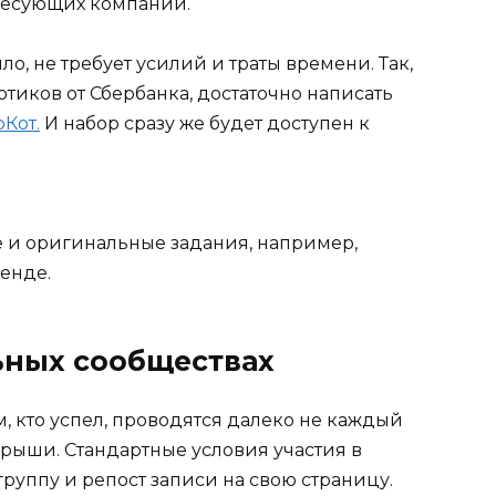
ересующих компаний.
ло, не требует усилий и траты времени. Так,
тиков от Сбербанка, достаточно написать
Кот.
И набор сразу же будет доступен к
е и оригинальные задания, например,
енде.
ьных сообществах
, кто успел, проводятся далеко не каждый
грыши. Стандартные условия участия в
группу и репост записи на свою страницу.