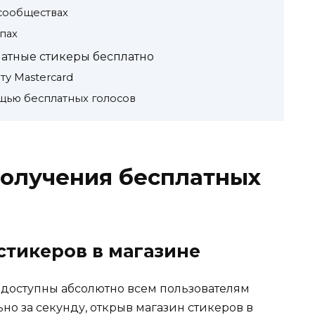
сообществах
пах
латные стикеры бесплатно
ту Mastercard
щью бесплатных голосов
получения бесплатных
стикеров в магазине
 доступны абсолютно всем пользователям
но за секунду, открыв магазин стикеров в