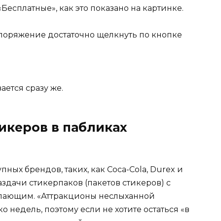
Бесплатные», как это показано на картинке.
поряжение достаточно щелкнуть по кнопке
ется сразу же.
икеров в пабликах
ых брендов, таких, как Coca-Cola, Durex и
здачи стикерпаков (пакетов стикеров) с
лающим. «Аттракционы неслыханной
 недель, поэтому если не хотите остаться «в