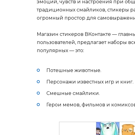
эмоций, чувств и настроения при общ
традиционных смайликов, стикеры р
огромный простор для самовыражени
Магазин стикеров ВКонтакте — глав
пользователей, предлагает наборы в
популярных — это:
Потешные животные.
Персонажи известных игр и книг.
Смешные смайлики.
Герои мемов, фильмов и комиксов