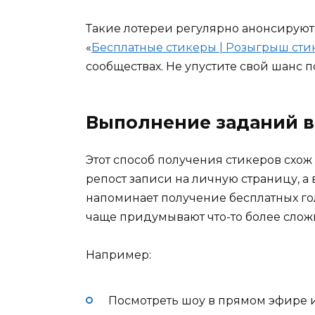
Такие лотереи регулярно анонсируютс
«
Бесплатные стикеры | Розыгрыш сти
сообществах. Не упустите свой шанс п
Выполнение заданий в
Этот способ получения стикеров схож
репост записи на личную страницу, а
напоминает получение бесплатных го
чаще придумывают что-то более слож
Например:
Посмотреть шоу в прямом эфире 