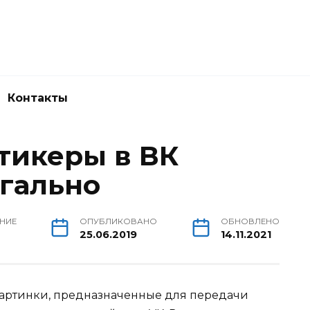
Контакты
стикеры в ВК
егально
ЕНИЕ
ОПУБЛИКОВАНО
ОБНОВЛЕНО
н
25.06.2019
14.11.2021
картинки, предназначенные для передачи