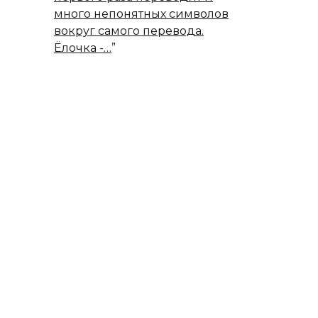
много непонятных символов
вокруг самого перевода.
Ёлочка -…
”