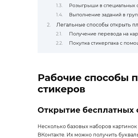
Розыгрыши в специальных 
Выполнение заданий в груп
Легальные способы открыть п
Получение перевода на кар
Покупка стикерпака с помо
Рабочие способы 
стикеров
Открытие бесплатных 
Несколько базовых наборов картинок
ВКонтакте. Их можно получить букваль