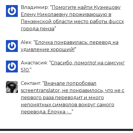
Владимир
: “
Помогите найти Кузнецову
Елену Николаевну проживающую в
Пензенской области место работы фцссх
города пенза
”
Alex
: “
Елочка понравилась: перевод на
удивление хороший!
”
Анастасия
: “
Спасибо, помогло! на самсунг
S10.
”
Сектант
: “
Вначале попробовал
screentranslator, не понравилось, что не с
первого раза переводит и много
непонятных символов вокруг самого
перевода. Ёлочка -…
”