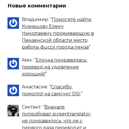
Новые комментарии
Владимир
: “
Помогите найти
Кузнецову Елену
Николаевну проживающую в
Пензенской области место
работы фцссх города пенза
”
Alex
: “
Елочка понравилась:
перевод на удивление
хороший!
”
Анастасия
: “
Спасибо,
помогло! на самсунг S10.
”
Сектант
: “
Вначале
попробовал screentranslator,
не понравилось, что не с
первого раза переводит и