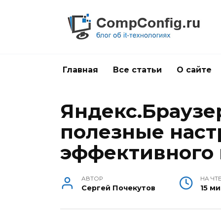
Перейти
к
содержанию
Главная
Все статьи
О сайте
Яндекс.Браузер
полезные наст
эффективного 
АВТОР
НА ЧТ
Сергей Почекутов
15 м