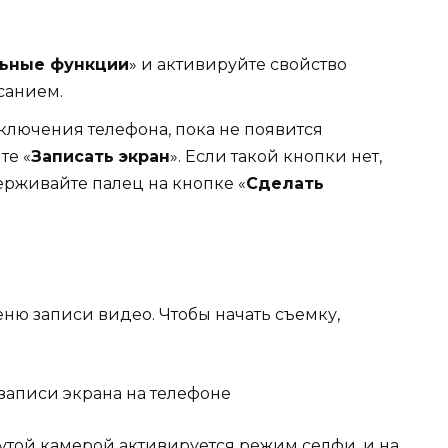
ьные функции
» и активируйте свойство
санием.
ключения телефона, пока не появится
те «
Записать экран
». Если такой кнопки нет,
ерживайте палец на кнопке «
Сделать
еню записи видео. Чтобы начать съемку,
утой камерой активируется режим селфи, и на