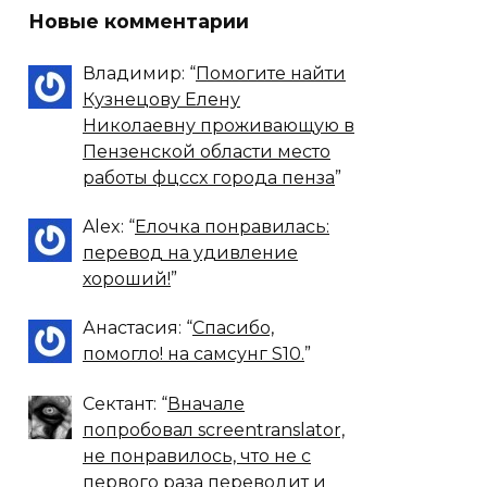
Новые комментарии
Владимир
: “
Помогите найти
Кузнецову Елену
Николаевну проживающую в
Пензенской области место
работы фцссх города пенза
”
Alex
: “
Елочка понравилась:
перевод на удивление
хороший!
”
Анастасия
: “
Спасибо,
помогло! на самсунг S10.
”
Сектант
: “
Вначале
попробовал screentranslator,
не понравилось, что не с
первого раза переводит и