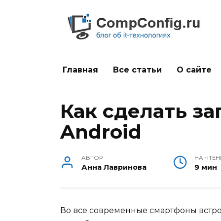
Перейти
к
содержанию
Главная
Все статьи
О сайте
Как сделать за
Android
АВТОР
НА ЧТЕН
Анна Лавринова
9 мин
Во все современные смартфоны встр