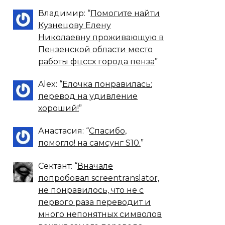
Владимир
: “
Помогите найти
Кузнецову Елену
Николаевну проживающую в
Пензенской области место
работы фцссх города пенза
”
Alex
: “
Елочка понравилась:
перевод на удивление
хороший!
”
Анастасия
: “
Спасибо,
помогло! на самсунг S10.
”
Сектант
: “
Вначале
попробовал screentranslator,
не понравилось, что не с
первого раза переводит и
много непонятных символов