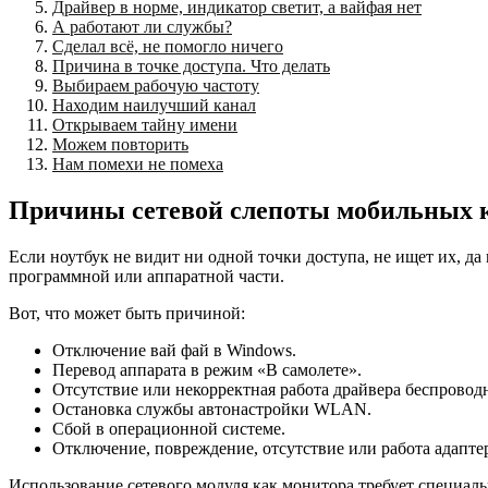
Драйвер в норме, индикатор светит, а вайфая нет
А работают ли службы?
Сделал всё, не помогло ничего
Причина в точке доступа. Что делать
Выбираем рабочую частоту
Находим наилучший канал
Открываем тайну имени
Можем повторить
Нам помехи не помеха
Причины сетевой слепоты мобильных 
Если ноутбук не видит ни одной точки доступа, не ищет их, да
программной или аппаратной части.
Вот, что может быть причиной:
Отключение вай фай в Windows.
Перевод аппарата в режим «В самолете».
Отсутствие или некорректная работа драйвера беспроводн
Остановка службы автонастройки WLAN.
Сбой в операционной системе.
Отключение, повреждение, отсутствие или работа адапте
Использование сетевого модуля как монитора требует специаль