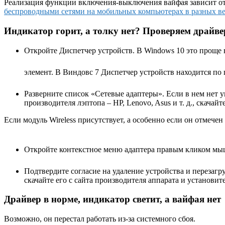
Реализация функции включения-выключения вайфая зависит о
беспроводными сетями на мобильных компьютерах в разных в
Индикатор горит, а толку нет? Проверяем драйве
Откройте Диспетчер устройств. В Windows 10 это проще
элемент. В Виндовс 7 Диспетчер устройств находится п
Разверните список «Сетевые адаптеры». Если в нем нет 
производителя лэптопа – HP, Lenovo, Asus и т. д., скача
Если модуль Wireless присутствует, а особенно если он отмече
Откройте контекстное меню адаптера правым кликом мыш
Подтвердите согласие на удаление устройства и перезагру
скачайте его с сайта производителя аппарата и установит
Драйвер в норме, индикатор светит, а вайфая нет
Возможно, он перестал работать из-за системного сбоя.