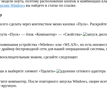
т модели ноута, поэтому расположение кнопок и комбинации к
ерсиях Windows
вы найдете в статье по ссылке.
р
 всего сделать через контекстное меню кнопки «Пуск». Раскро
о пути «Пуск» — блок «Компьютер» — «Свойства».
упоминания устройства «Wireless» или «WLAN», но есть неизвест
йте драйвер беспроводной сети для вашей операционной системы, 
н восклицательным знаком, сделайте следующее:
и и выберите элемент «Удалить».
зите компьютер. После повторного запуска Windows, скорее всег
е вручную.