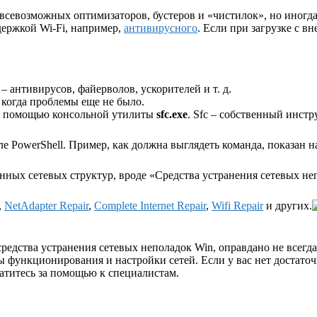
 всевозможных оптимизаторов, бустеров и «чистилок», но иногда
держкой Wi-Fi, например,
антивирусного
. Если при загрузке с в
– антивирусов, файерволов, ускорителей и т. д.
 когда проблемы еще не было.
с помощью консольной утилиты
sfc.exe
. Sfc – собственный инст
е PowerShell. Пример, как должна выглядеть команда, показан 
ых сетевых структур, вроде «Средства устранения сетевых непо
,
NetAdapter Repair
,
Complete Internet Repair
,
Wifi Repair
и других.
средства устранения сетевых неполадок Win, оправдано не всегд
функционирования и настройки сетей. Если у вас нет достаточ
атитесь за помощью к специалистам.