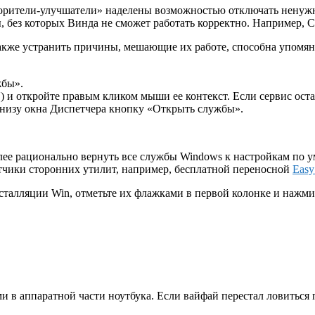
корители-улучшатели» наделены возможностью отключать ненуж
 без которых Винда не сможет работать корректно. Например, 
 также устранить причины, мешающие их работе, способна упомя
жбы».
 и откройте правым кликом мыши ее контекст. Если сервис ост
внизу окна Диспетчера кнопку «Открыть службы».
олее рационально вернуть все службы Windows к настройкам по у
отчики сторонних утилит, например, бесплатной переносной
Easy
талляции Win, отметьте их флажками в первой колонке и нажмит
и в аппаратной части ноутбука. Если вайфай перестал ловиться 