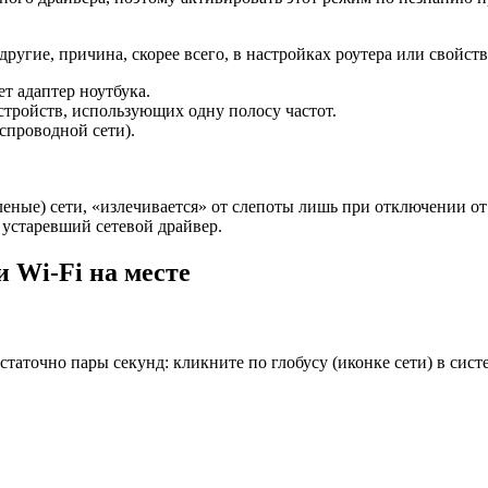
другие, причина, скорее всего, в настройках роутера или свойст
т адаптер ноутбука.
тройств, использующих одну полосу частот.
спроводной сети).
леные) сети, «излечивается» от слепоты лишь при отключении о
 устаревший сетевой драйвер.
и Wi-Fi на месте
статочно пары секунд: кликните по глобусу (иконке сети) в сист